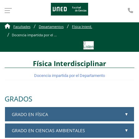
Te
Docencia impartida por 
Facultades
Departamentos
Física Interd.
Docencia impartida por el ...
Listen
Física Interdisciplinar
Docencia impartida por el Departamento
GRADOS
GRADO EN FÍSICA
GRADO EN CIENCIAS AMBIENTALES