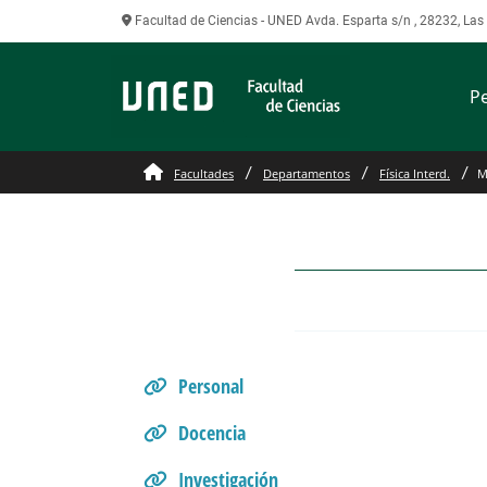
Facultad de Ciencias - UNED Avda. Esparta s/n , 28232, La
P
Más Información del De
Facultades
Departamentos
Física Interd.
M
Personal
Docencia
Investigación