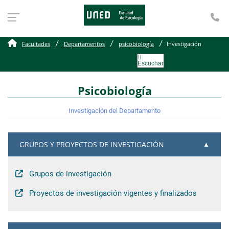
Te
Investigación
Facultades
Departamentos
psicobiología
Investigación
Escuchar
Psicobiología
Investigación del Departamento
GRUPOS Y PROYECTOS DE INVESTIGACIÓN
Grupos de investigación
Proyectos de investigación vigentes y finalizados