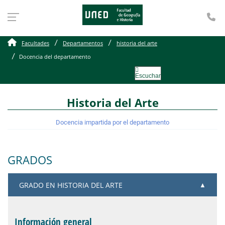
Te
Docencia del departame
Facultades
Departamentos
historia del arte
Docencia del departamento
Escuchar
Historia del Arte
Docencia impartida por el departamento
GRADOS
GRADO EN HISTORIA DEL ARTE
Información general