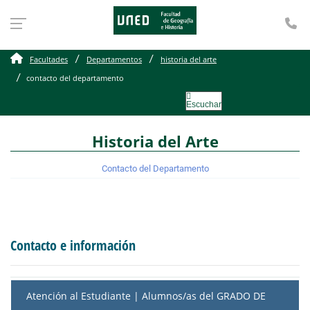
Te
contacto del departamen
Facultades
Departamentos
historia del arte
contacto del departamento
Escuchar
Historia del Arte
Contacto del Departamento
Contacto e información
Atención al Estudiante | Alumnos/as del GRADO DE