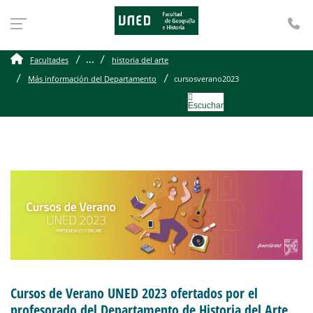
Te
...
Facultades
historia del arte
Más información del Departamento
cursosverano2023
Escuchar
Cursos de Verano UNED 2023 ofertados por el
profesorado del Departamento de Historia del Arte