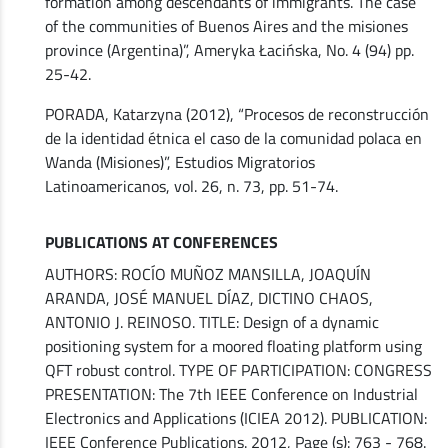
formation among descendants of immigrants. The case
of the communities of Buenos Aires and the misiones
province (Argentina)”, Ameryka Łacińska, No. 4 (94) pp.
25-42.
PORADA, Katarzyna (2012), “Procesos de reconstrucción
de la identidad étnica el caso de la comunidad polaca en
Wanda (Misiones)”, Estudios Migratorios
Latinoamericanos, vol. 26, n. 73, pp. 51-74.
PUBLICATIONS AT CONFERENCES
AUTHORS: ROCÍO MUÑOZ MANSILLA, JOAQUÍN
ARANDA, JOSÉ MANUEL DÍAZ, DICTINO CHAOS,
ANTONIO J. REINOSO. TITLE: Design of a dynamic
positioning system for a moored floating platform using
QFT robust control. TYPE OF PARTICIPATION: CONGRESS
PRESENTATION: The 7th IEEE Conference on Industrial
Electronics and Applications (ICIEA 2012). PUBLICATION:
IEEE Conference Publications. 2012, Page (s): 763 - 768.