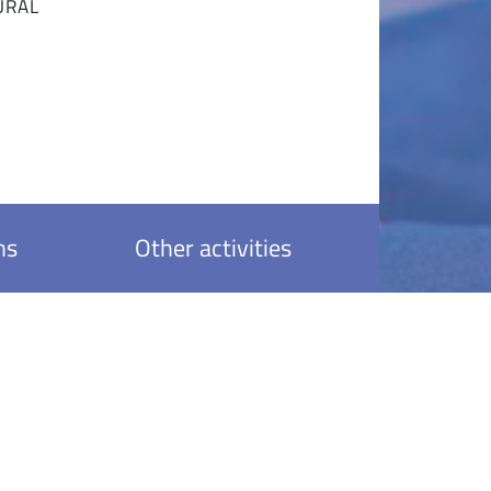
URAL
ns
Other activities