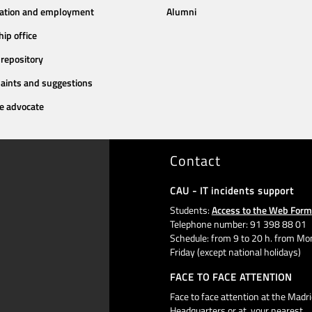
tation and employment
Alumni
hip office
repository
aints and suggestions
e advocate
Contact
CAU - IT incidents support
Students:
Access to the Web Form
Telephone number: 91 398 88 01
Schedule: from 9 to 20 h. from Mo
Friday (except national holidays)
FACE TO FACE ATTENTION
Face to face attention at the Madri
Headquarters or at your nearest