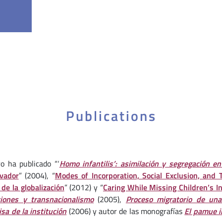
Publications
ro ha publicado “‘
Homo infantilis’: asimilación y segregación en 
vador
” (2004), “
Modes of Incorporation, Social Exclusion, and 
 de la globalización
” (2012) y “
Caring While Missing Children’s I
ciones y transnacionalismo
(2005),
Proceso migratorio de una
isa de la institución
(2006) y autor de las monografías
El pamue 