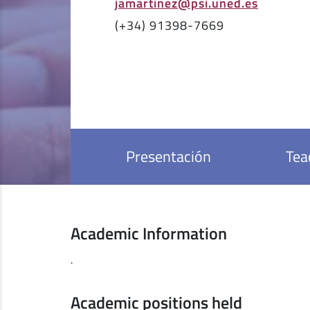
jamartinez@psi.uned.es
(+34) 91398-7669
Presentación
Tea
Academic Information
.
Academic positions held