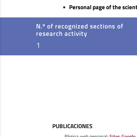
Personal page of the scient
N.º of recognized sections of
research activity
1
PUBLICACIONES
Página web personal:
Sites Google