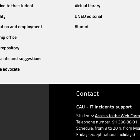
ion to the student
Virtual library
lity
UNED editorial
tation and employment
Alumni
hip office
repository
aints and suggestions
e advocate
Contact
CAU - IT incidents support
Students:
Access to the Web Form
Telephone number: 91 398 88 01
Schedule: from 9 to 20 h. from Mo
Friday (except national holidays)