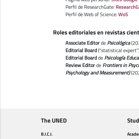
Perfil de ResearchGate:
ResearchG
Perfil de Web of Science:
WoS
Roles editoriales en revistas cient
Associate Editor
de
Psicológica
(20
Editorial Board
("statistical expert"
Editorial Board
de
Psicología Educa
Review Editor
de
Frontiers in Psy
Psychology and Measurement)
(20
The UNED
Stud
B.I.C.I.
Acade