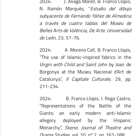
2024: J. Aliaga Morell, B. Franco Llopis,
N. Ramón Marqués, “
Estudio del dibujo
subyacente de Fernando Yáñez de Almedina
a través de cuatro tablas del Museu de
Belles Arts de València
,
De Arte. Universidad
de León,
23, 57-76.
2024: A. Moreno Coll, B. Franco Llopis,
“The use of Islamic-inspired fabrics in the
Virgin with Child and Saint John
by Joan de
Borgonya at the Museu Nacional d’Art de
Catalunya”,
Il Capitale Culturale,
29, pp.
211-234.
2024: B. Franco Llopis, I. Rega Castro,
“Representations of the Battle of the
Giants: an early modern anti-Islamic
allegory deployed by the Hispanic
Monarchy”,
Skene. Journal of Theatre and
Drama Studies,
vol. 10, nº 2, pp. 167-188.