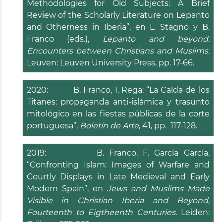
Methodologies for Old Subjects: A Brief
Review of the Scholarly Literature on Lepanto
and Otherness in Iberia”, en L. Stagno y B.
Franco (eds.),
Lepanto and beyond:
Encounters between Christians and Muslims.
Leuven: Leuven University Press, pp. 17-66.
2020: B. Franco, I. Rega: “La Caída de los
Titanes: propaganda anti-islámica y trasunto
mitológico en las fiestas públicas de la corte
portuguesa”,
Boletín de Arte
, 41, pp. 117-128.
2019: B. Franco, F. García García,
“Confronting Islam: Images of Warfare and
Courtly Displays in Late Medieval and Early
Modern Spain”, en
Jews and Muslims Made
Visible in Christian Iberia and Beyond,
Fourteenth to Eigtheenth Centuries.
Leiden: