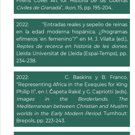
Firens Cover Art for
Historia de las Guerras
Civiles de Granada
”,
Ikon,
15, pp. 195-204.
2022: “Entradas reales y sepelio de reinas
en la edad moderna hispánica. ¿Programas
efímeros ‘en femenino’?” en M. J. Vilalta (ed.),
Reptes de recerca en historia de les dones.
Lleida: Universitat de Lleida (Espai-Temps), pp.
234-238.
2022: C. Baskins y B. Franco,
“Representing Africa in the Exequies for King
Philip II”, en I. Čapeta Rakić y G. Capriotti (eds),
Images in the Borderlands.
The
Mediterranean between Christian and Muslim
worlds in the Early Modern Period.
Turnhout:
Brepols, pp. 223-243.