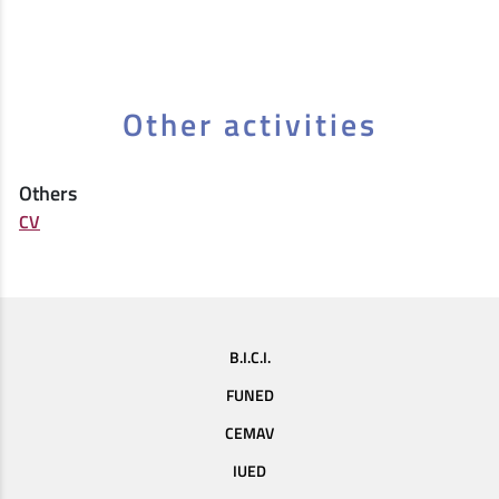
Other activities
Others
CV
B.I.C.I.
FUNED
CEMAV
IUED