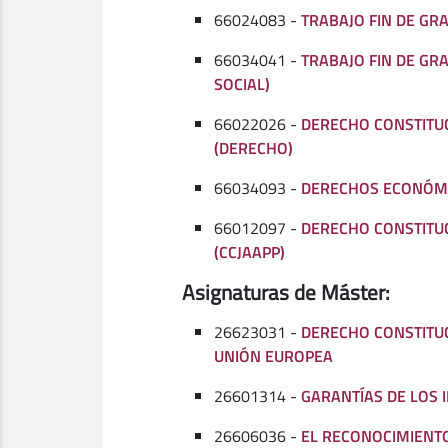
66024083 -
TRABAJO FIN DE GR
66034041 -
TRABAJO FIN DE GR
SOCIAL)
66022026 -
DERECHO CONSTITUC
(DERECHO)
66034093 -
DERECHOS ECONÓMI
66012097 -
DERECHO CONSTITUCI
(CCJAAPP)
Asignaturas de Máster:
26623031 -
DERECHO CONSTITUC
UNIÓN EUROPEA
26601314 -
GARANTÍAS DE LOS
26606036 -
EL RECONOCIMIENTO