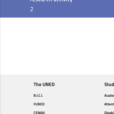
2
The UNED
Stud
B.I.C.I.
Acade
FUNED
Attent
CEMAV
Disabi