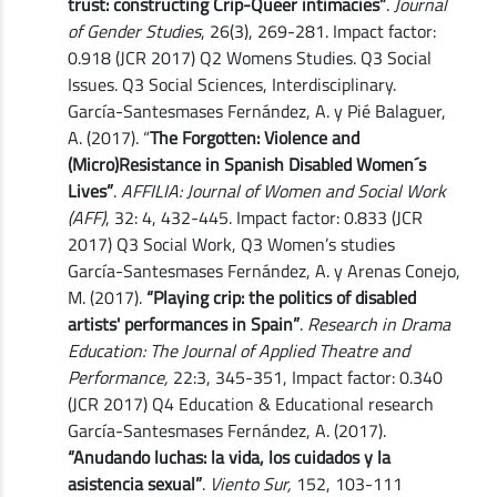
trust: constructing Crip-Queer intimacies”
.
Journal
of Gender Studies
, 26(3), 269-281. Impact factor:
0.918 (JCR 2017) Q2 Womens Studies. Q3 Social
Issues. Q3 Social Sciences, Interdisciplinary.
García-Santesmases Fernández, A. y Pié Balaguer,
A. (2017). “
The Forgotten: Violence and
(Micro)Resistance in Spanish Disabled Women´s
Lives”
.
AFFILIA: Journal of Women and Social Work
(AFF)
, 32: 4, 432-445. Impact factor: 0.833 (JCR
2017) Q3 Social Work, Q3 Women’s studies
García-Santesmases Fernández, A. y Arenas Conejo,
M. (2017).
“Playing crip: the politics of disabled
artists' performances in Spain”
.
Research in Drama
Education: The Journal of Applied Theatre and
Performance,
22:3, 345-351, Impact factor: 0.340
(JCR 2017) Q4 Education & Educational research
García-Santesmases Fernández, A. (2017).
“Anudando luchas: la vida, los cuidados y la
asistencia sexual”
.
Viento Sur,
152, 103-111