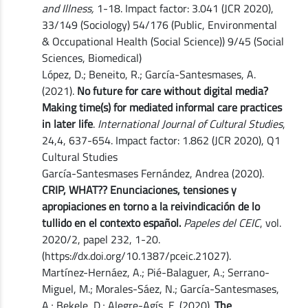
and Illness,
1-18. Impact factor: 3.041 (JCR 2020),
33/149 (Sociology) 54/176 (Public, Environmental
& Occupational Health (Social Science)) 9/45 (Social
Sciences, Biomedical)
López, D.; Beneito, R.; García-Santesmases, A.
(2021).
No future for care without digital media?
Making time(s) for mediated informal care practices
in later life
.
International Journal of Cultural Studies
,
24,4, 637-654. Impact factor: 1.862 (JCR 2020), Q1
Cultural Studies
García-Santesmases Fernández, Andrea (2020).
CRIP, WHAT?? Enunciaciones, tensiones y
apropiaciones en torno a la reivindicación de lo
tullido en el contexto español.
Papeles del CEIC
, vol.
2020/2, papel 232, 1-20.
(https://dx.doi.org/10.1387/pceic.21027).
Martínez-Hernáez, A.; Pié-Balaguer, A.; Serrano-
Miguel, M.; Morales-Sáez, N.; García-Santesmases,
A.; Bekele, D.; Alegre-Agís, E. (2020).
The