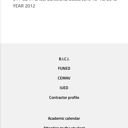
YEAR 2012
B.I.C.I.
FUNED
CEMAV
IUED
Contractor profile
Academic calendar
Attention to the student