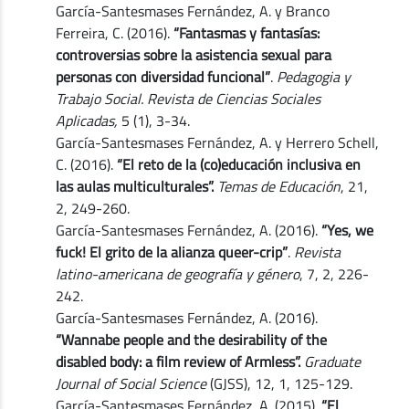
García-Santesmases Fernández, A. y Branco
Ferreira, C. (2016).
“Fantasmas y fantasías:
controversias sobre la asistencia sexual para
personas con diversidad funcional”
.
Pedagogia y
Trabajo Social. Revista de Ciencias Sociales
Aplicadas,
5 (1), 3-34.
García-Santesmases Fernández, A. y Herrero Schell,
C. (2016).
“El reto de la (co)educación inclusiva en
las aulas multiculturales”.
Temas de Educación
, 21,
2, 249-260.
García-Santesmases Fernández, A. (2016).
“Yes, we
fuck! El grito de la alianza queer-crip”
.
Revista
latino-americana de geografía y género
, 7, 2, 226-
242.
García-Santesmases Fernández, A. (2016).
“Wannabe people and the desirability of the
disabled body: a film review of Armless”.
Graduate
Journal of Social Science
(GJSS), 12, 1, 125-129.
García-Santesmases Fernández, A. (2015).
“El