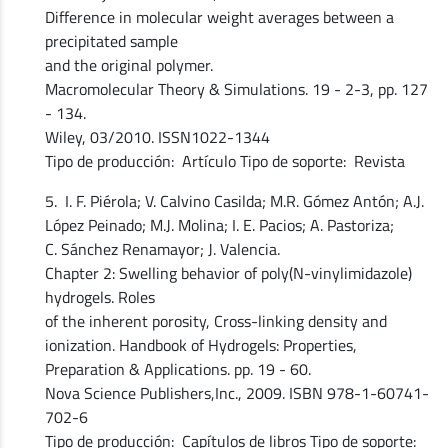
Difference in molecular weight averages between a
precipitated sample
and the original polymer.
Macromolecular Theory & Simulations. 19 - 2-3, pp. 127
- 134.
Wiley, 03/2010. ISSN1022-1344
Tipo de producción: Artículo Tipo de soporte: Revista
5. I. F. Piérola; V. Calvino Casilda; M.R. Gómez Antón; A.J.
López Peinado; M.J. Molina; I. E. Pacios; A. Pastoriza;
C. Sánchez Renamayor; J. Valencia.
Chapter 2: Swelling behavior of poly(N-vinylimidazole)
hydrogels. Roles
of the inherent porosity, Cross-linking density and
ionization. Handbook of Hydrogels: Properties,
Preparation & Applications. pp. 19 - 60.
Nova Science Publishers,Inc., 2009. ISBN 978-1-60741-
702-6
Tipo de producción: Capítulos de libros Tipo de soporte: