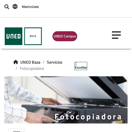
Matricúlate
Buscar
UNED Campus
UNED Baza
Servicios
Escoltar
Fotocopiadora
Fotocopiadora