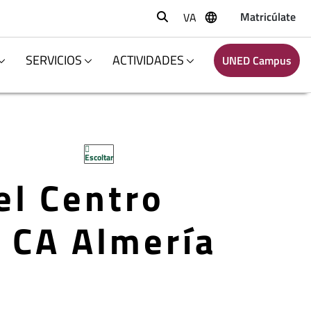
Matricúlate
VA
Buscar
SERVICIOS
ACTIVIDADES
UNED Campus
Escoltar
el Centro
 CA Almería