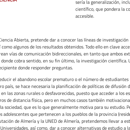
sería la generalización, inc
científico, que pondera la c
accesible.
iencia Abierta, pretende dar a conocer las líneas de investigación
sí como algunos de los resultados obtenidos. Todo ello en clave acc
 crean vías de comunicación bidireccionales, en tanto que ambos e
 donde cobra sentido, en su fin último, la investigación científica.
 recipiente donde responder preguntas.
reducir el abandono escolar prematuro o el número de estudiantes 
o país, se hace necesaria la planificación de políticas de difusión d
 las zonas rurales o desfavorecidas, puesto que acceder a los es
tros de distancia física, pero en muchos casos también motivacion
a la sociedad, que es lo que generalmente motiva para su estudio. 
os adolescentes que pertenecen a los pueblos de la provincia (res
iputación de Almería y la UNED de Almería, pretendemos llevar a es
 Universidades, así como, dar a conocer alternativas de estudio a 