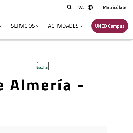
Matricúlate
VA
Buscar
SERVICIOS
ACTIVIDADES
UNED Campus
Escoltar
e Almería -