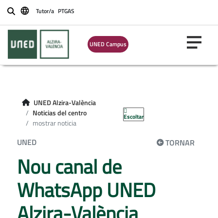
Tutor/a
PTGAS
Buscar
UNED Campus
UNED Alzira-València
Noticias del centro
Escoltar
mostrar noticia
UNED
TORNAR
Nou canal de
WhatsApp UNED
Alzira-València