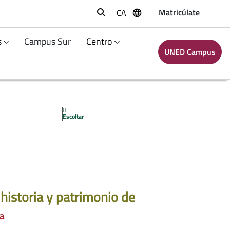
Matricúlate
CA
Buscar
s
Campus Sur
Centro
UNED Campus
Escoltar
historia y patrimonio de
ia