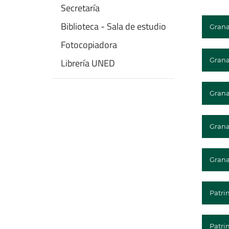
Secretaría
Biblioteca - Sala de estudio
Grana
Fotocopiadora
Grana
Librería UNED
Grana
Grana
Grana
Patri
Patri