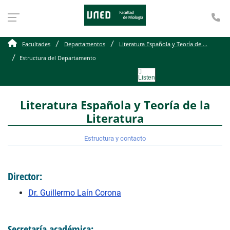
Te
Estructura del Departam
Facultades
Departamentos
Literatura Española y Teoría de ...
Estructura del Departamento
Listen
Literatura Española y Teoría de la
Literatura
Estructura y contacto
Director:
Dr. Guillermo Laín Corona
Secretaría académica: