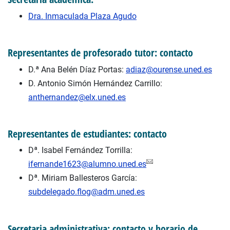
Dra. Inmaculada Plaza Agudo
Representantes de profesorado tutor: contacto
D.ª Ana Belén Díaz Portas:
adiaz@ourense.uned.es
D. Antonio Simón Hernández Carrillo:
anthernandez@elx.uned.es
Representantes de estudiantes: contacto
Dª. Isabel Fernández Torrilla:
ifernande1623@alumno.uned.es
Dª. Miriam Ballesteros García:
subdelegado.flog@adm.uned.es
Secretaria administrativa: contacto y horario de