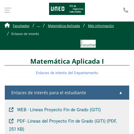
Te
Enlaces de interés del 
...
Facultades
Matemática Aplicada
Más información
Enlaces de interés
Escuchar
Matemática Aplicada I
Enlaces de interés del Departamento
Enlaces de interés para el estudiante
WEB - Líneas Proyecto Fin de Grado (GITI)
PDF- Líneas del Proyecto Fin de Grado (GITI) (PDF,
251 KB)