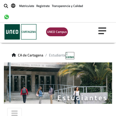
Matriculate
Registrate
Transparencia y Calidad
Buscar
UNED Campus
CA de Cartagena
Estudiantes
Listen
Estudiantes