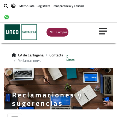
Matriculate
Registrate
Transparencia y Calidad
Buscar
UNED Campus
CA de Cartagena
Contacta
Listen
Reclamaciones
Reclamaciones y
sugerencias