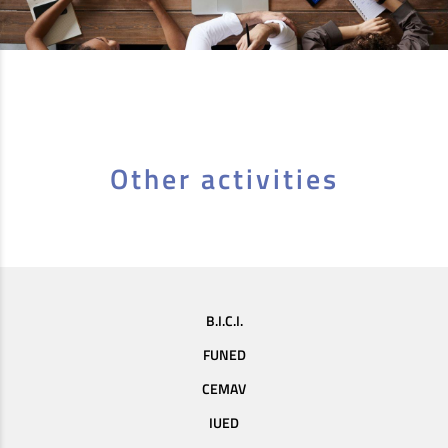
Other activities
B.I.C.I.
FUNED
CEMAV
IUED