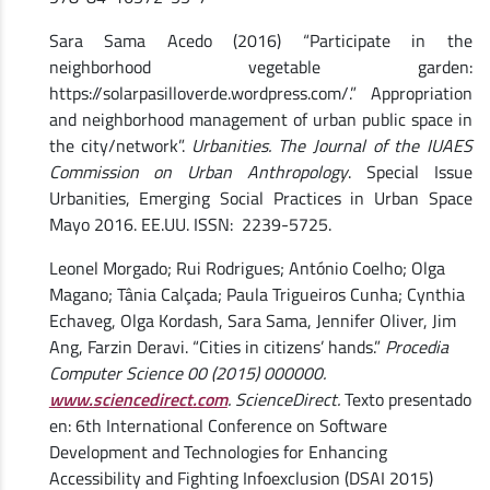
Sara Sama Acedo (2016) “Participate in the
neighborhood vegetable garden:
https://solarpasilloverde.wordpress.com/.” Appropriation
and neighborhood management of urban public space in
the city/network”.
Urbanities. The Journal of the IUAES
Commission on Urban Anthropology
. Special Issue
Urbanities, Emerging Social Practices in Urban Space
Mayo 2016. EE.UU. ISSN: 2239-5725.
Leonel Morgado; Rui Rodrigues; António Coelho; Olga
Magano; Tânia Calçada; Paula Trigueiros Cunha; Cynthia
Echaveg, Olga Kordash, Sara Sama, Jennifer Oliver, Jim
Ang, Farzin Deravi. “Cities in citizens’ hands.”
Procedia
Computer Science 00 (2015) 000000.
www.sciencedirect.com
. ScienceDirect.
Texto presentado
en: 6th International Conference on Software
Development and Technologies for Enhancing
Accessibility and Fighting Infoexclusion (DSAI 2015)