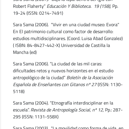
Robert Flaherty”
Educación Y Biblioteca. 19 (158)
, Pp.
19-24 (ISSN: 0214-7491)
Sara Sama (2006). "Vivir en una ciudad museo: Evora"
En El patrimonio cultural como factor de desarrollo:
estudios multidisciplinares. (Coord. Luisa Abad Gonzalez)
( ISBN: 84-8427-442-X) Universidad de Castilla la
Mancha (ed)
Sara Sama (2006). “La ciudad de las mil caras:
dificultades retos y nuevos horizontes en el estudio
antropológico de la ciudad”
Boletín de la Asociación
Española de Enseñantes con Gitanos nº 27
(ISSN: 1130-
5118)
Sara Sama (2004). “Etnografía interdisciplinar en la
escuela”.
Revista de Antropología Social, nº 12,
Pp.: 287-
295 (ISSN: 1131-558X)
Sara Sama (2003). "La movilidad como forma de vida en