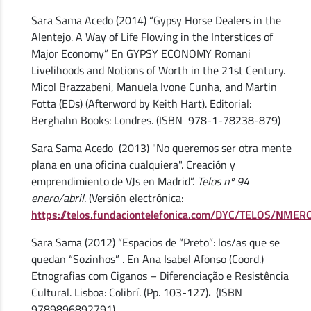
Sara Sama Acedo (2014) “Gypsy Horse Dealers in the
Alentejo. A Way of Life Flowing in the Interstices of
Major Economy” En GYPSY ECONOMY Romani
Livelihoods and Notions of Worth in the 21st Century.
Micol Brazzabeni, Manuela Ivone Cunha, and Martin
Fotta (EDs) (Afterword by Keith Hart). Editorial:
Berghahn Books: Londres. (ISBN 978-1-78238-879)
Sara Sama Acedo (2013) "No queremos ser otra mente
plana en una oficina cualquiera". Creación y
emprendimiento de VJs en Madrid”.
Telos nº 94
enero/abril.
(Versión electrónica:
https://telos.fundaciontelefonica.com/DYC/TELOS/N
Sara Sama (2012) “Espacios de “Preto”: los/as que se
quedan “Sozinhos” . En Ana Isabel Afonso (Coord.)
Etnografias com Ciganos – Diferenciação e Resistência
Cultural. Lisboa: Colibrí. (Pp. 103-127)
.
(ISBN
9789896892791)