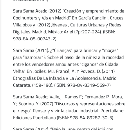
Sara Sama Acedo (2012) “Creación y emprendimiento de
Coolhunters y VJs en Madrid.” En García Canclini, Cruces
Villalobos y (2012) Jóvenes , Culturas Urbanas y Redes
Digitales. Madrid, México: Ariel (Pp.:207-224). (ISBN:
978-84-08-00743-2)
Sara Sama (2011). ¿"Crianças" para brincar y "moças"
para “namorar”?: Sobre el paso de la niñez a la mocedad
entre los vendedores ambulantes "ciganos" de Cidade
Velha" En Jociles, M.I; Francé, A. Y Poveda, D. (2011)
Etnografias De La Infancia y La Adolescencia. Madrid:
Catarata. (159-190). (ISBN: 978-84-8319-569-7)
Sara Sama Acedo; Valle,j.; Ramos F.; Fernandez P.; Mora,
Y.; Sobrino, Y. (2007) "Discursos y representaciones sobre
el riesgo". Pensar y vivir la ciudad industrial. Puertollano:
Ediciones Puertollano (ISBN: 978-84-89287-30-3)
Sara Sama (2007). “Bajo la lupa: dentro del iglú con