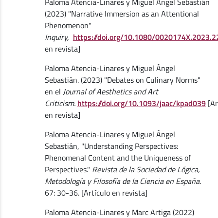
Paloma Atencia-Linares y Miguel Ángel Sebastián
(2023) "Narrative Immersion as an Attentional
Phenomenon"
Inquiry,
https://doi.org/10.1080/0020174X.2023.
en revista]
Paloma Atencia-Linares y Miguel Ángel
Sebastián. (2023) "Debates on Culinary Norms"
en el
Journal of Aesthetics and Art
Criticism.
https://doi.org/10.1093/jaac/kpad039
[Ar
en revista]
Paloma Atencia-Linares y Miguel Ángel
Sebastián, "Understanding Perspectives:
Phenomenal Content and the Uniqueness of
Perspectives."
Revista de la Sociedad de Lógica,
Metodología y Filosofía de la Ciencia en España
.
67: 30-36. [Artículo en revista]
Paloma Atencia-Linares y Marc Artiga (2022)