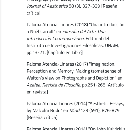
Journal of Aesthetics
58 (3), 327-329 [Reseña
crítica]
Paloma Atencia-Linares (2018) “Una introducción
a Noël Carroll” en F
ilosofía del Arte. Una
introducción Contemporánea
. Editorial del
Instituto de Investigaciones Filosóficas, UNAM,
pp.13-21. [Capítulo en Libro]
Paloma Atencia-Linares (2017) "Imagination,
Perception and Memory. Making (some) sense of
Walton’s view on Photographs and Depiction" en
Azafea. Revista de Filosofía
. pp.251-268 [Artículo
en revista]
Paloma Atencia Linares (2014) "Aesthetic Essays,
by Malcolm Budd" en
Mind
123 (491), 876-879
[Reseña crítica]
Paloma Atencia Linares (2014) "On John Kulvicki's