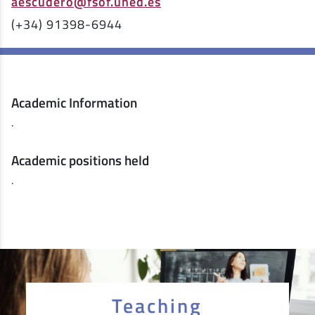
aescudero@fsof.uned.es
(+34) 91398-6944
Academic Information
.
Academic positions held
.
Teaching