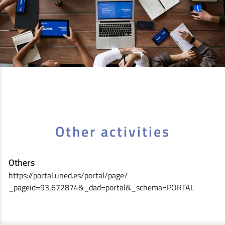
Other activities
Others
https://portal.uned.es/portal/page?
_pageid=93,672874&_dad=portal&_schema=PORTAL