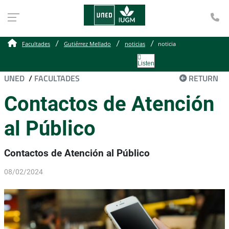
Te
Facultades
Gutiérrez Mellado
noticias
noticia
Listen
UNED
/
FACULTADES
RETURN
Contactos de Atención
al Público
Contactos de Atención al Público
08/02/2024