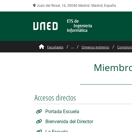
Juan del Rosal, 16, 28040 Madrid. Madrid, España
Comision PFG
...
Facultades
Organos gobierno
Comision
Miembros
Accesos directos
Portada Escuela
Bienvenida del Director
La Escuela