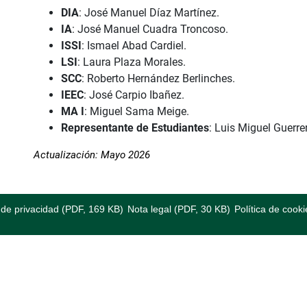
DIA
: José Manuel Díaz Martínez.
IA
: José Manuel Cuadra Troncoso.
ISSI
: Ismael Abad Cardiel.
LSI
: Laura Plaza Morales.
SCC
: Roberto Hernández Berlinches.
IEEC
: José Carpio Ibañez.
MA I
: Miguel Sama Meige.
Representante de Estudiantes
: Luis Miguel Guerre
Actualización: Mayo 2026
a de privacidad (PDF, 169 KB)
Nota legal (PDF, 30 KB)
Política de cooki