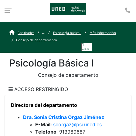
Te
Consejo de departame
...
Facultades
Psicología básica I
Más información
Consejo de departamento
Listen
Psicología Básica I
Consejo de departamento
ACCESO RESTRINGIDO
Directora del departamento
Dra. Sonia Cristina Orgaz Jiménez
E-Mail:
scorgaz@psi.uned.es
Teléfono
: 913989687