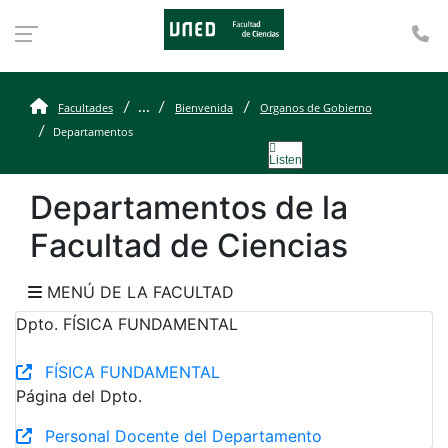
Te
Departamentos
...
Facultades
Bienvenida
Organos de Gobierno
Departamentos
Listen
Departamentos de la
Facultad de Ciencias
MENÚ DE LA FACULTAD
Dpto. FÍSICA FUNDAMENTAL
FÍSICA FUNDAMENTAL
Página del Dpto.
Personal Docente del Departamento