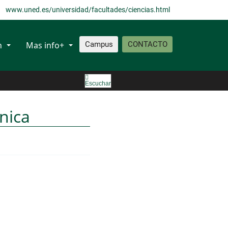
www.uned.es/universidad/facultades/ciencias.html
n
Mas info+
Campus
CONTACTO
Escuchar
nica