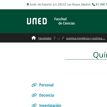
Avda. de Esparta, s/n 28232 Las Rozas, Madrid
91 398 7
Gestión interna del Dep
...
Facultades
química inorgánica y química ...
Quí
Personal
Docencia
Investigación