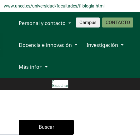
www.uned.es/universidad/facultades/filologia.html
Personal y contacto
Campus
CONTACTO
Docencia e innovación
Investigación
Más info+
Escuchar
Buscar