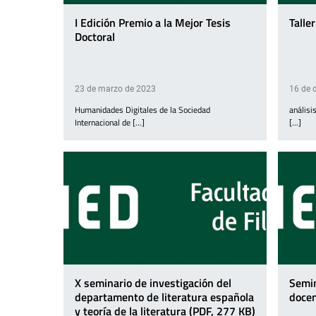
I Edición Premio a la Mejor Tesis
Talle
Doctoral
23 de marzo de 2023
16 de 
Humanidades Digitales de la Sociedad
análisi
Internacional de [...]
[...]
X seminario de investigación del
Semin
departamento de literatura española
docen
y teoría de la literatura (PDF, 277 KB)