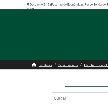
Despacho 2.19 (Facultad de Económicas, Paseo Senda del R
0000
Facultades
Departamentos
Literatura Española 