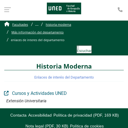
Te
enlaces de interes del d
...
Facultades
historia moderna
Más información del departamento
enlaces de interes del departamento
Escuchar
Historia Moderna
Enlaces de interés del Departamento
Cursos y Actividades UNED
Extensión Universitaria
Contacta
Accesibilidad
Política de privacidad (PDF, 169 KB)
Nota legal (PDF, 30 KB)
Política de cookies