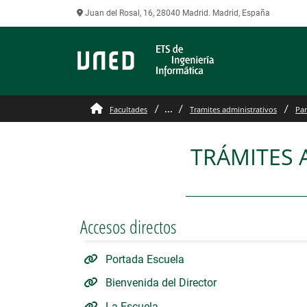
Juan del Rosal, 16, 28040 Madrid. Madrid, España
Grado
...
Facultades
Tramites administrativos
Par
TRÁMITES 
Accesos directos
Portada Escuela
Bienvenida del Director
La Escuela