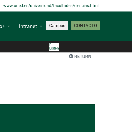
www.uned.es/universidad/facultades/ciencias.html
fo+
Intranet
Campus
CONTACTO
Listen
RETURN