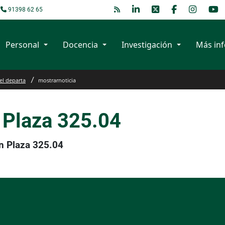
91398 62 65
Personal
Docencia
Investigación
Más in
el departa
mostrarnoticia
 Plaza 325.04
n Plaza 325.04