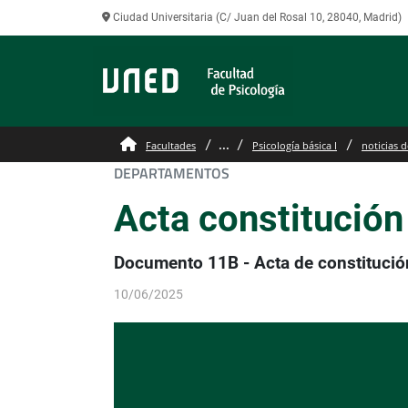
Ciudad Universitaria (C/ Juan del Rosal 10, 28040, Madrid)
...
Facultades
Psicología básica I
noticias d
DEPARTAMENTOS
Acta constitución
Documento 11B - Acta de constitució
10/06/2025