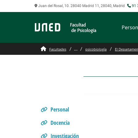
Juan del Rosal, 10. 28040 Madrid 11, 28040, Madrid
91 
Person
Gestión interna
...
Facultades
psicobiología
El Departame
Personal
Docencia
Investigación