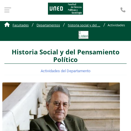
Te
Actividades del Departa
Facultades
Departamentos
historia social y del ...
Actividades
Listen
Historia Social y del Pensamiento
Político
Actividades del Departamento