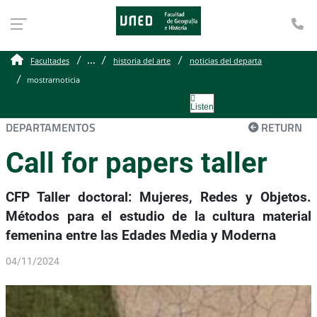
Te
...
Facultades
historia del arte
noticias del departa
mostrarnoticia
Listen
DEPARTAMENTOS
RETURN
Call for papers taller
CFP Taller doctoral: Mujeres, Redes y Objetos.
Métodos para el estudio de la cultura material
femenina entre las Edades Media y Moderna
04/11/2024