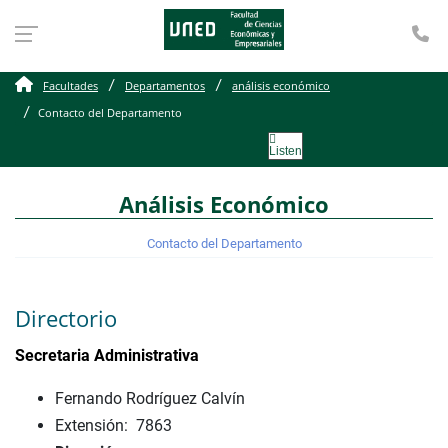
Te
Contacto del Departame
Facultades
Departamentos
análisis económico
Contacto del Departamento
Listen
Análisis Económico
Contacto del Departamento
Directorio
Secretaria Administrativa
Fernando Rodríguez Calvín
Extensión: 7863