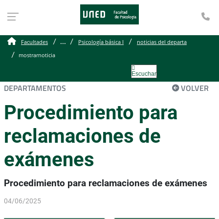
Te
...
Facultades
Psicología básica I
noticias del departa
mostrarnoticia
Escuchar
DEPARTAMENTOS
VOLVER
Procedimiento para
reclamaciones de
exámenes
Procedimiento para reclamaciones de exámenes
04/06/2025