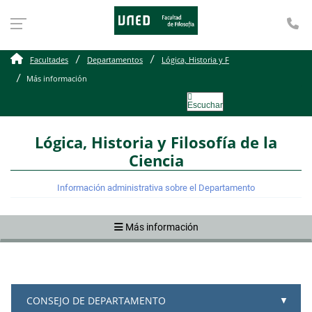
Te
Más información
Facultades
Departamentos
Lógica, Historia y F
Más información
Escuchar
Lógica, Historia y Filosofía de la
Ciencia
Información administrativa sobre el Departamento
Más información
CONSEJO DE DEPARTAMENTO