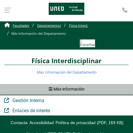
Te
Más Información del De
Facultades
Departamentos
Física Interd.
Más Información del Departamento
Escuchar
Física Interdisciplinar
Más Información del Departamento
Más información
Gestión Interna
Enlaces de interés
Contacta
Accesibilidad
Política de privacidad (PDF, 169 KB)