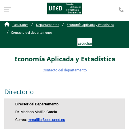
Te
Contacto del departame
Facultades
Departamentos
Economía aplicada y Estadística
Contacto del departamento
Escuchar
Economía Aplicada y Estadística
Contacto del departamento
Directorio
Director del Departamento
Dr. Mariano Matilla García
Correo:
mmatilla@cee.uned.es