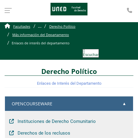
Te
Enlaces de interés del d
...
Facultades
Derecho Político
Más información del Departamento
Enlaces de interés del departamento
Escuchar
Derecho Político
Enlaces de Interés del Departamento
OPENCOURSEWARE
Instituciones de Derecho Comunitario
Derechos de los reclusos