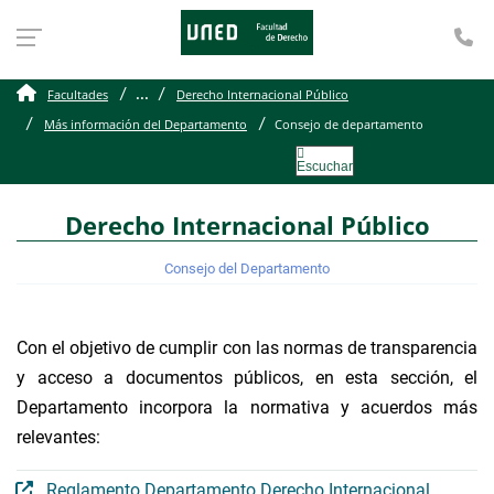
Te
Consejo de departament
...
Facultades
Derecho Internacional Público
Más información del Departamento
Consejo de departamento
Escuchar
Derecho Internacional Público
Consejo del Departamento
Con el objetivo de cumplir con las normas de transparencia
y acceso a documentos públicos, en esta sección, el
Departamento incorpora la normativa y acuerdos más
relevantes:
Reglamento Departamento Derecho Internacional