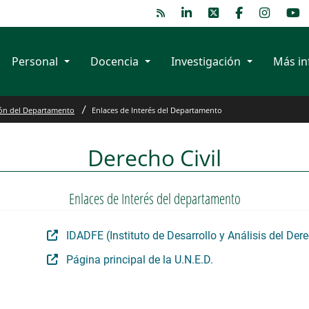
Personal
Docencia
Investigación
Más in
Departamento
ón del Departamento
Enlaces de Interés del Departamento
Derecho Civil
Enlaces de Interés del departamento
IDADFE (Instituto de Desarrollo y Análisis del Der
Página principal de la U.N.E.D.