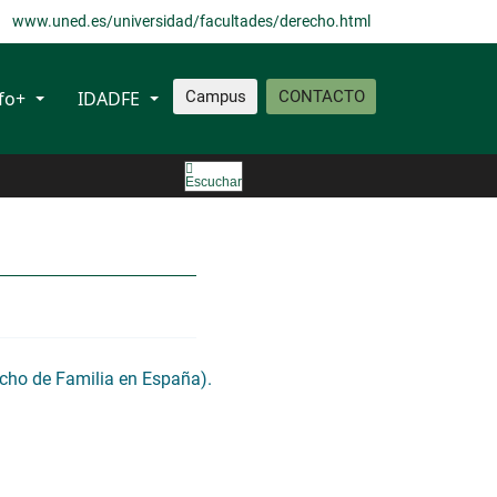
www.uned.es/universidad/facultades/derecho.html
fo+
IDADFE
Campus
CONTACTO
Escuchar
echo de Familia en España).