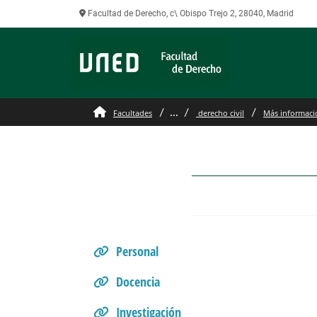
Facultad de Derecho, c\ Obispo Trejo 2, 28040, Madrid
Enlaces de Interés del 
...
Facultades
derecho civil
Más informaci
Personal
Docencia
Investigación