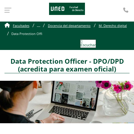
Te
Data Protection Officer 
...
Facultades
Docencia del departamento
M. Derecho digital
Data Protection Offi
Escuchar
Data Protection Officer - DPO/DPD
(acredita para examen oficial)