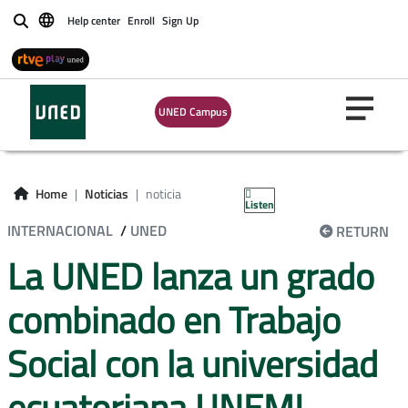
Help center
Enroll
Sign Up
Buscar
UNED Campus
Home
Noticias
noticia
Listen
INTERNACIONAL
/
UNED
RETURN
La UNED lanza un grado
combinado en Trabajo
Social con la universidad
ecuatoriana UNEMI