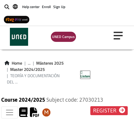
Help center
Enroll
Sign Up
Buscar
TEORÍA Y
UNED Campus
DOCUMENTACIÓN
DEL PATRIMONIO
Home
...
Másteres 2025
Master 2024/2025
CULTURAL
TEORÍA Y DOCUMENTACIÓN
Listen
DEL ...
Course 2024/2025
Subject code: 27030213
REGISTER